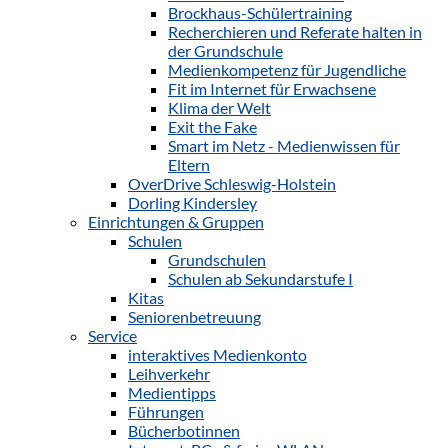
Brockhaus-Schülertraining
Recherchieren und Referate halten in
der Grundschule
Medienkompetenz für Jugendliche
Fit im Internet für Erwachsene
Klima der Welt
Exit the Fake
Smart im Netz - Medienwissen für
Eltern
OverDrive Schleswig-Holstein
Dorling Kindersley
Einrichtungen & Gruppen
Schulen
Grundschulen
Schulen ab Sekundarstufe I
Kitas
Seniorenbetreuung
Service
interaktives Medienkonto
Leihverkehr
Medientipps
Führungen
Bücherbotinnen