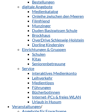
Bestellungen
digitale Angebote
Medienkatalog
Onleihe zwischen den Meeren
Filmfriend
Munzinger
Duden Basiswissen Schule
Brockhaus
OverDrive Schleswig-Holstein
Dorling Kindersley
Einrichtungen & Gruppen
Schulen
Kitas
Seniorenbetreuung
Service
interaktives Medienkonto
Leihverkehr
Medientipps
Führungen
Bücherbotinnen
Internet-PCs & freies WLAN
Urlaub in Husum
Veranstaltungen
/
Angebote für Erwachsene