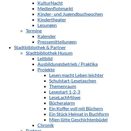
KulturNacht
Medienflohmarkt
Kinder- und Jugendbuchwochen
Kindertheater
Lesungen
Termine
Kalender
Pressemitteilungen
Stadtbibliothek & Partner
Stadtbibliothek Husum
Leitbild
Ausbildungsbetrieb / Praktika
Projekte
Lesen macht Leben leichter
Schulstart-Lesetaschen
Themenraum
Lesestart 1-2-3
LeseLachMöwe
Bücheralarm
Ein Koffer voll mit Büchern
Ein Stück Heimat in Buchform
Mien lütte Geschichtenbüdel
Chronik
Partner