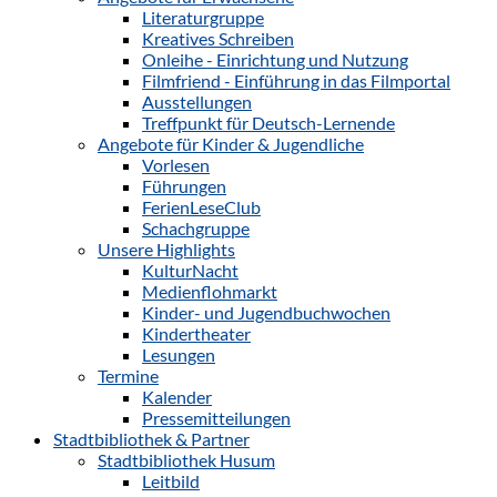
Literaturgruppe
Kreatives Schreiben
Onleihe - Einrichtung und Nutzung
Filmfriend - Einführung in das Filmportal
Ausstellungen
Treffpunkt für Deutsch-Lernende
Angebote für Kinder & Jugendliche
Vorlesen
Führungen
FerienLeseClub
Schachgruppe
Unsere Highlights
KulturNacht
Medienflohmarkt
Kinder- und Jugendbuchwochen
Kindertheater
Lesungen
Termine
Kalender
Pressemitteilungen
Stadtbibliothek & Partner
Stadtbibliothek Husum
Leitbild