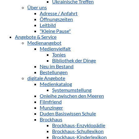
Ukrainische Treffen
Über uns
Adresse / Anfahrt
Öffnungszeiten
Leitbild
"Kleine Pause"
Angebote & Service
Medienangebot
Medienvielfalt
Tonies
Bibliothek der Dinge
Neu im Bestand
Bestellungen
digitale Angebote
Medienkatalog
Systemumstellung
Onleihe zwischen den Meeren
Filmfriend
Munzinger
Duden Basiswissen Schule
Brockhaus
Brockhaus-Enzyklopädie
Brockhaus-Schullexikon
Brockhaus-Kinderlexikon