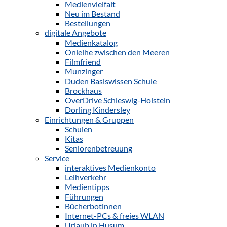
Medienvielfalt
Neu im Bestand
Bestellungen
digitale Angebote
Medienkatalog
Onleihe zwischen den Meeren
Filmfriend
Munzinger
Duden Basiswissen Schule
Brockhaus
OverDrive Schleswig-Holstein
Dorling Kindersley
Einrichtungen & Gruppen
Schulen
Kitas
Seniorenbetreuung
Service
interaktives Medienkonto
Leihverkehr
Medientipps
Führungen
Bücherbotinnen
Internet-PCs & freies WLAN
Urlaub in Husum