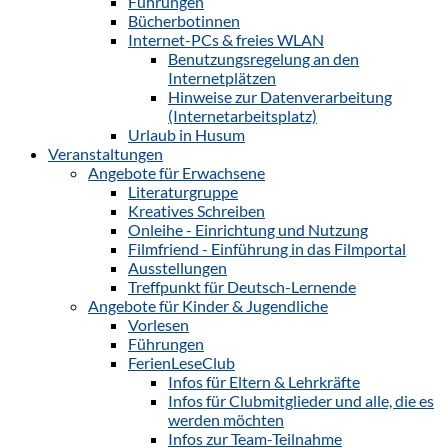
Führungen
Bücherbotinnen
Internet-PCs & freies WLAN
Benutzungsregelung an den
Internetplätzen
Hinweise zur Datenverarbeitung
(Internetarbeitsplatz)
Urlaub in Husum
Veranstaltungen
Angebote für Erwachsene
Literaturgruppe
Kreatives Schreiben
Onleihe - Einrichtung und Nutzung
Filmfriend - Einführung in das Filmportal
Ausstellungen
Treffpunkt für Deutsch-Lernende
Angebote für Kinder & Jugendliche
Vorlesen
Führungen
FerienLeseClub
Infos für Eltern & Lehrkräfte
Infos für Clubmitglieder und alle, die es
werden möchten
Infos zur Team-Teilnahme