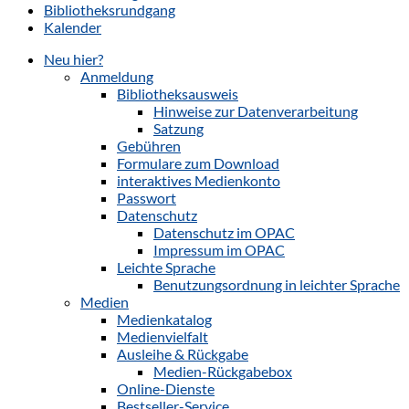
Bibliotheksrundgang
Kalender
Neu hier?
Anmeldung
Bibliotheksausweis
Hinweise zur Datenverarbeitung
Satzung
Gebühren
Formulare zum Download
interaktives Medienkonto
Passwort
Datenschutz
Datenschutz im OPAC
Impressum im OPAC
Leichte Sprache
Benutzungsordnung in leichter Sprache
Medien
Medienkatalog
Medienvielfalt
Ausleihe & Rückgabe
Medien-Rückgabebox
Online-Dienste
Bestseller-Service