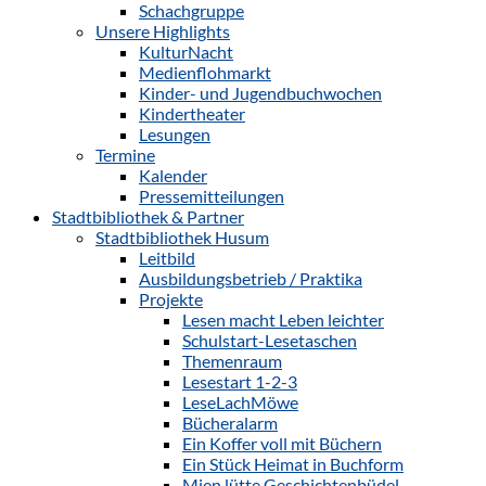
Schachgruppe
Unsere Highlights
KulturNacht
Medienflohmarkt
Kinder- und Jugendbuchwochen
Kindertheater
Lesungen
Termine
Kalender
Pressemitteilungen
Stadtbibliothek & Partner
Stadtbibliothek Husum
Leitbild
Ausbildungsbetrieb / Praktika
Projekte
Lesen macht Leben leichter
Schulstart-Lesetaschen
Themenraum
Lesestart 1-2-3
LeseLachMöwe
Bücheralarm
Ein Koffer voll mit Büchern
Ein Stück Heimat in Buchform
Mien lütte Geschichtenbüdel