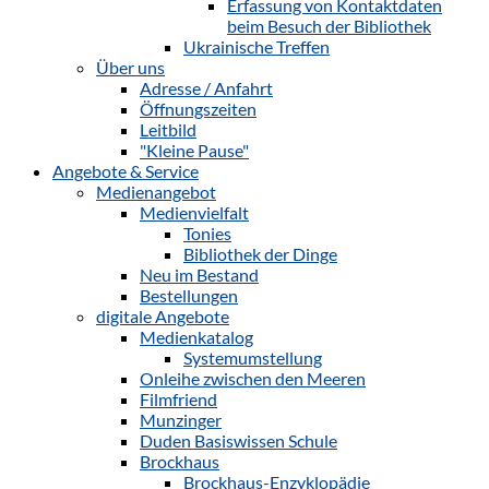
Erfassung von Kontaktdaten
beim Besuch der Bibliothek
Ukrainische Treffen
Über uns
Adresse / Anfahrt
Öffnungszeiten
Leitbild
"Kleine Pause"
Angebote & Service
Medienangebot
Medienvielfalt
Tonies
Bibliothek der Dinge
Neu im Bestand
Bestellungen
digitale Angebote
Medienkatalog
Systemumstellung
Onleihe zwischen den Meeren
Filmfriend
Munzinger
Duden Basiswissen Schule
Brockhaus
Brockhaus-Enzyklopädie