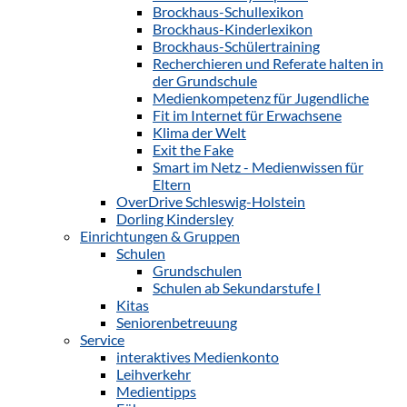
Brockhaus-Schullexikon
Brockhaus-Kinderlexikon
Brockhaus-Schülertraining
Recherchieren und Referate halten in
der Grundschule
Medienkompetenz für Jugendliche
Fit im Internet für Erwachsene
Klima der Welt
Exit the Fake
Smart im Netz - Medienwissen für
Eltern
OverDrive Schleswig-Holstein
Dorling Kindersley
Einrichtungen & Gruppen
Schulen
Grundschulen
Schulen ab Sekundarstufe I
Kitas
Seniorenbetreuung
Service
interaktives Medienkonto
Leihverkehr
Medientipps