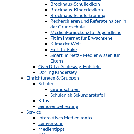
Brockhaus-Schullexikon
Brockhaus-Kinderlexikon
Brockhaus-Schülertraining
Recherchieren und Referate halten in
der Grundschule
Medienkompetenz für Jugendliche
Fit im Internet für Erwachsene
Klima der Welt
Exit the Fake
Smart im Netz - Medienwissen für
Eltern
OverDrive Schleswig-Holstein
Dorling Kindersley
Einrichtungen & Gruppen
Schulen
Grundschulen
Schulen ab Sekundarstufe I
Kitas
Seniorenbetreuung
Service
interaktives Medienkonto
Leihverkehr
Medientipps