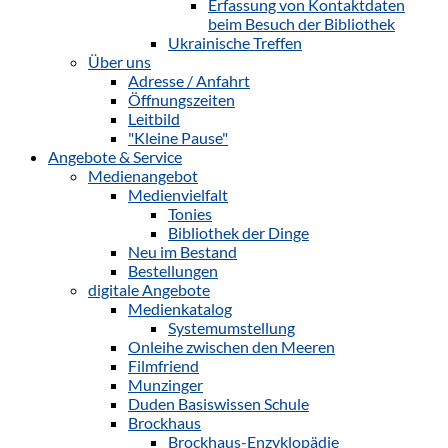
Erfassung von Kontaktdaten
beim Besuch der Bibliothek
Ukrainische Treffen
Über uns
Adresse / Anfahrt
Öffnungszeiten
Leitbild
"Kleine Pause"
Angebote & Service
Medienangebot
Medienvielfalt
Tonies
Bibliothek der Dinge
Neu im Bestand
Bestellungen
digitale Angebote
Medienkatalog
Systemumstellung
Onleihe zwischen den Meeren
Filmfriend
Munzinger
Duden Basiswissen Schule
Brockhaus
Brockhaus-Enzyklopädie