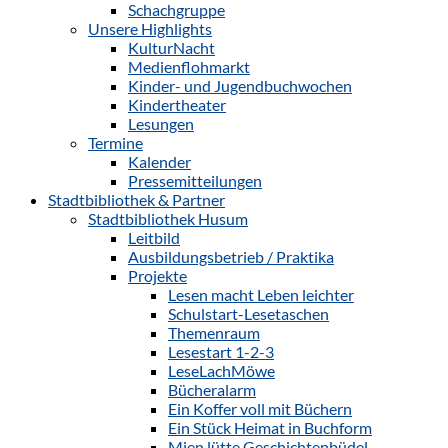
Schachgruppe
Unsere Highlights
KulturNacht
Medienflohmarkt
Kinder- und Jugendbuchwochen
Kindertheater
Lesungen
Termine
Kalender
Pressemitteilungen
Stadtbibliothek & Partner
Stadtbibliothek Husum
Leitbild
Ausbildungsbetrieb / Praktika
Projekte
Lesen macht Leben leichter
Schulstart-Lesetaschen
Themenraum
Lesestart 1-2-3
LeseLachMöwe
Bücheralarm
Ein Koffer voll mit Büchern
Ein Stück Heimat in Buchform
Mien lütte Geschichtenbüdel