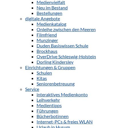
Medienvielfalt
Neu im Bestand
Bestellungen
digitale Angebote
Medienkatalog
Onleihe zwischen den Meeren
Filmfriend
Munzinger
Duden Basiswissen Schule
Brockhaus
OverDrive Schleswig-Holstein
Dorling Kindersley
Einrichtungen & Gruppen
Schulen
Kitas
Seniorenbetreuung
Service
interaktives Medienkonto
Leihverkehr
Medientipps
Führungen
Bücherbotinnen
Internet-PCs & freies WLAN
Urlaub in Husum