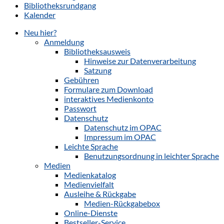
Bibliotheksrundgang
Kalender
Neu hier?
Anmeldung
Bibliotheksausweis
Hinweise zur Datenverarbeitung
Satzung
Gebühren
Formulare zum Download
interaktives Medienkonto
Passwort
Datenschutz
Datenschutz im OPAC
Impressum im OPAC
Leichte Sprache
Benutzungsordnung in leichter Sprache
Medien
Medienkatalog
Medienvielfalt
Ausleihe & Rückgabe
Medien-Rückgabebox
Online-Dienste
Bestseller-Service