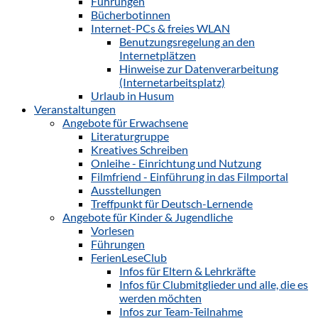
Führungen
Bücherbotinnen
Internet-PCs & freies WLAN
Benutzungsregelung an den
Internetplätzen
Hinweise zur Datenverarbeitung
(Internetarbeitsplatz)
Urlaub in Husum
Veranstaltungen
Angebote für Erwachsene
Literaturgruppe
Kreatives Schreiben
Onleihe - Einrichtung und Nutzung
Filmfriend - Einführung in das Filmportal
Ausstellungen
Treffpunkt für Deutsch-Lernende
Angebote für Kinder & Jugendliche
Vorlesen
Führungen
FerienLeseClub
Infos für Eltern & Lehrkräfte
Infos für Clubmitglieder und alle, die es
werden möchten
Infos zur Team-Teilnahme