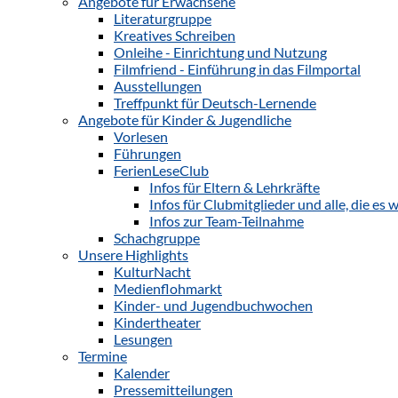
Angebote für Erwachsene
Literaturgruppe
Kreatives Schreiben
Onleihe - Einrichtung und Nutzung
Filmfriend - Einführung in das Filmportal
Ausstellungen
Treffpunkt für Deutsch-Lernende
Angebote für Kinder & Jugendliche
Vorlesen
Führungen
FerienLeseClub
Infos für Eltern & Lehrkräfte
Infos für Clubmitglieder und alle, die e
Infos zur Team-Teilnahme
Schachgruppe
Unsere Highlights
KulturNacht
Medienflohmarkt
Kinder- und Jugendbuchwochen
Kindertheater
Lesungen
Termine
Kalender
Pressemitteilungen