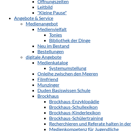
Öffnungszeiten
Leitbild
"Kleine Pause"
Angebote & Service
Medienangebot
Medienvielfalt
Tonies
Bibliothek der Dinge
Neu im Bestand
Bestellungen
digitale Angebote
Medienkatalog
Systemumstellung
Onleihe zwischen den Meeren
Filmfriend
Munzinger
Duden Basiswissen Schule
Brockhaus
Brockhaus-Enzyklopädie
Brockhaus-Schullexikon
Brockhaus-Kinderlexikon
Brockhaus-Schülertraining
Recherchieren und Referate halten in de
Medienkompetenz für Jugendliche