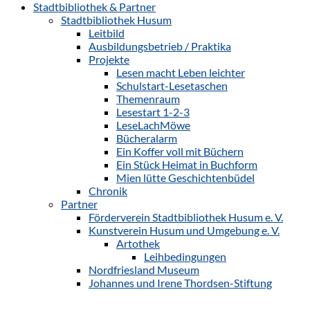
Stadtbibliothek & Partner
Stadtbibliothek Husum
Leitbild
Ausbildungsbetrieb / Praktika
Projekte
Lesen macht Leben leichter
Schulstart-Lesetaschen
Themenraum
Lesestart 1-2-3
LeseLachMöwe
Bücheralarm
Ein Koffer voll mit Büchern
Ein Stück Heimat in Buchform
Mien lütte Geschichtenbüdel
Chronik
Partner
Förderverein Stadtbibliothek Husum e. V.
Kunstverein Husum und Umgebung e. V.
Artothek
Leihbedingungen
Nordfriesland Museum
Johannes und Irene Thordsen-Stiftung