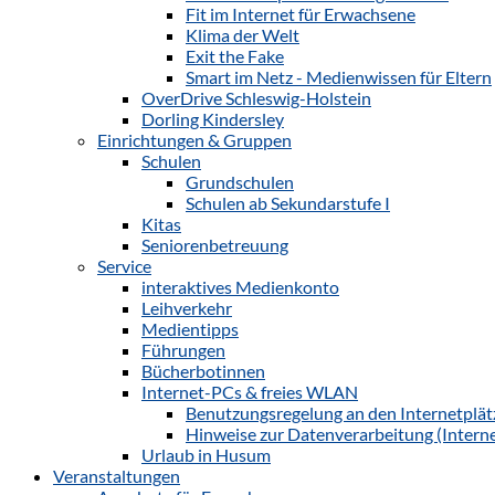
Fit im Internet für Erwachsene
Klima der Welt
Exit the Fake
Smart im Netz - Medienwissen für Eltern
OverDrive Schleswig-Holstein
Dorling Kindersley
Einrichtungen & Gruppen
Schulen
Grundschulen
Schulen ab Sekundarstufe I
Kitas
Seniorenbetreuung
Service
interaktives Medienkonto
Leihverkehr
Medientipps
Führungen
Bücherbotinnen
Internet-PCs & freies WLAN
Benutzungsregelung an den Internetplät
Hinweise zur Datenverarbeitung (Interne
Urlaub in Husum
Veranstaltungen