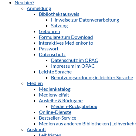
Neu hier?
Anmeldung
Bibliotheksausweis
Hinweise zur Datenverarbeitung
Satzung
Gebühren
Formulare zum Download
interaktives Medienkonto
Passwort
Datenschutz
Datenschutz im OPAC
Impressum im OPAC
Leichte Sprache
Benutzungsordnung in leichter Sprache
Medien
Medienkatalog
Medienvielfalt
Ausleihe & Rückgabe
Medien-Rückgabebox
Online-Dienste
Bestseller-Service
Medien aus anderen Bibliotheken (Leihverkehr
Auskunft
Leihfristen