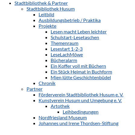
Stadtbibliothek & Partner
Stadtbibliothek Husum
Leitbild
Ausbildungsbetrieb / Praktika
Projekte
Lesen macht Leben leichter
Schulstart-Lesetaschen
Themenraum
Lesestart 1-2-3
LeseLachMöwe
Bücheralarm
Ein Koffer voll mit Büchern
Ein Stück Heimat in Buchform
Mien lütte Geschichtenbüdel
Chronik
Partner
Förderverein Stadtbibliothek Husum e. V.
Kunstverein Husum und Umgebung e. V.
Artothek
Leihbedingungen
Nordfriesland Museum
Johannes und Irene Thordsen-Stiftung