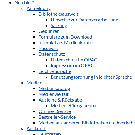
Neu hier?
Anmeldung
Bibliotheksausweis
Hinweise zur Datenverarbeitung
Satzung
Gebühren
Formulare zum Download
interaktives Medienkonto
Passwort
Datenschutz
Datenschutz im OPAC
Impressum im OPAC
Leichte Sprache
Benutzungsordnung in leichter Sprache
Medien
Medienkatalog
Medienvielfalt
Ausleihe & Rückgabe
Medien-Rückgabebox
Online-Dienste
Bestseller-Service
Medien aus anderen Bibliotheken (Leihverkehr
Auskunft
Leihfristen