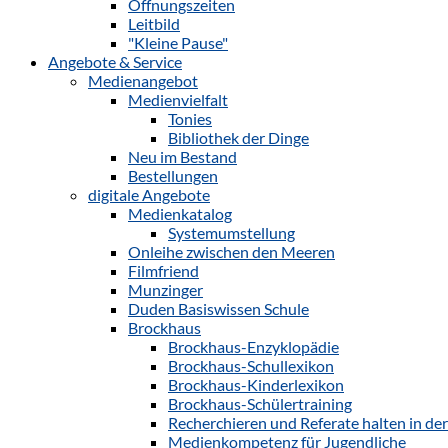
Öffnungszeiten
Leitbild
"Kleine Pause"
Angebote & Service
Medienangebot
Medienvielfalt
Tonies
Bibliothek der Dinge
Neu im Bestand
Bestellungen
digitale Angebote
Medienkatalog
Systemumstellung
Onleihe zwischen den Meeren
Filmfriend
Munzinger
Duden Basiswissen Schule
Brockhaus
Brockhaus-Enzyklopädie
Brockhaus-Schullexikon
Brockhaus-Kinderlexikon
Brockhaus-Schülertraining
Recherchieren und Referate halten in de
Medienkompetenz für Jugendliche