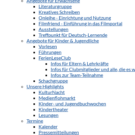
Angebote für Erwachsene
Literaturgruppe
Kreatives Schreiben
Onleihe - Einrichtung und Nutzung
Filmfriend - Einführung in das Filmportal
Ausstellungen
Treffpunkt für Deutsch-Lernende
Angebote für Kinder & Jugendliche
Vorlesen
Führungen
FerienLeseClub
Infos für Eltern & Lehrkräfte
Infos für Clubmitglieder und alle, die e
Infos zur Team-Teilnahme
Schachgruppe
Unsere Highlights
KulturNacht
Medienflohmarkt
Kinder- und Jugendbuchwochen
Kindertheater
Lesungen
Termine
Kalender
Pressemitteilungen