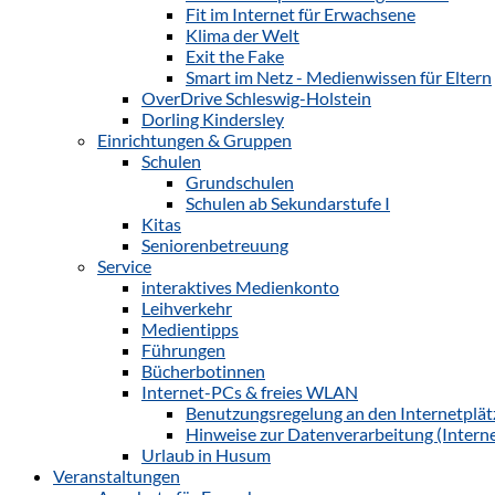
Fit im Internet für Erwachsene
Klima der Welt
Exit the Fake
Smart im Netz - Medienwissen für Eltern
OverDrive Schleswig-Holstein
Dorling Kindersley
Einrichtungen & Gruppen
Schulen
Grundschulen
Schulen ab Sekundarstufe I
Kitas
Seniorenbetreuung
Service
interaktives Medienkonto
Leihverkehr
Medientipps
Führungen
Bücherbotinnen
Internet-PCs & freies WLAN
Benutzungsregelung an den Internetplät
Hinweise zur Datenverarbeitung (Interne
Urlaub in Husum
Veranstaltungen