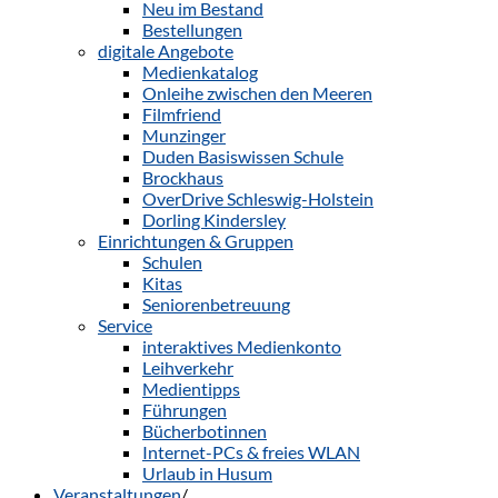
Neu im Bestand
Bestellungen
digitale Angebote
Medienkatalog
Onleihe zwischen den Meeren
Filmfriend
Munzinger
Duden Basiswissen Schule
Brockhaus
OverDrive Schleswig-Holstein
Dorling Kindersley
Einrichtungen & Gruppen
Schulen
Kitas
Seniorenbetreuung
Service
interaktives Medienkonto
Leihverkehr
Medientipps
Führungen
Bücherbotinnen
Internet-PCs & freies WLAN
Urlaub in Husum
Veranstaltungen
/