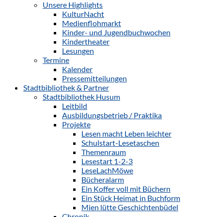
Unsere Highlights
KulturNacht
Medienflohmarkt
Kinder- und Jugendbuchwochen
Kindertheater
Lesungen
Termine
Kalender
Pressemitteilungen
Stadtbibliothek & Partner
Stadtbibliothek Husum
Leitbild
Ausbildungsbetrieb / Praktika
Projekte
Lesen macht Leben leichter
Schulstart-Lesetaschen
Themenraum
Lesestart 1-2-3
LeseLachMöwe
Bücheralarm
Ein Koffer voll mit Büchern
Ein Stück Heimat in Buchform
Mien lütte Geschichtenbüdel
Chronik