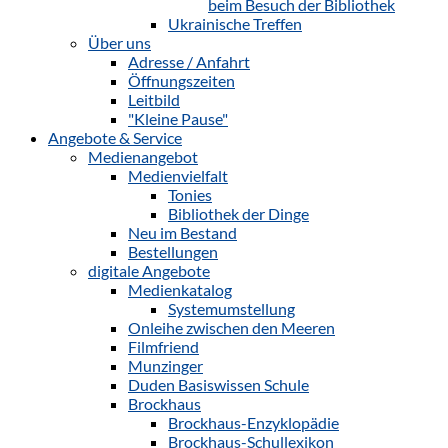
beim Besuch der Bibliothek
Ukrainische Treffen
Über uns
Adresse / Anfahrt
Öffnungszeiten
Leitbild
"Kleine Pause"
Angebote & Service
Medienangebot
Medienvielfalt
Tonies
Bibliothek der Dinge
Neu im Bestand
Bestellungen
digitale Angebote
Medienkatalog
Systemumstellung
Onleihe zwischen den Meeren
Filmfriend
Munzinger
Duden Basiswissen Schule
Brockhaus
Brockhaus-Enzyklopädie
Brockhaus-Schullexikon