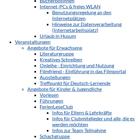
Bücherbotinnen
Internet-PCs & freies WLAN
Benutzungsregelung an den
Internetplätzen
Hinweise zur Datenverarbeitung
(Internetarbeitsplatz)
Urlaub in Husum
Veranstaltungen
Angebote für Erwachsene
Literaturgruppe
Kreatives Schreiben
Onleihe - Einrichtung und Nutzung
Filmfriend - Einführung in das Filmportal
Ausstellungen
Treffpunkt für Deutsch-Lernende
Angebote für Kinder & Jugendliche
Vorlesen
Führungen
FerienLeseClub
Infos für Eltern & Lehrkräfte
Infos für Clubmitglieder und alle, die es
werden möchten
Infos zur Team-Teilnahme
Schachgruppe