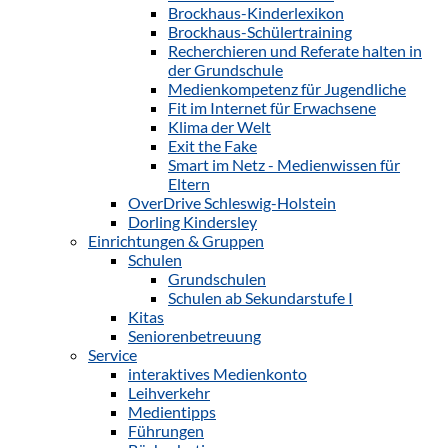
Brockhaus-Kinderlexikon
Brockhaus-Schülertraining
Recherchieren und Referate halten in
der Grundschule
Medienkompetenz für Jugendliche
Fit im Internet für Erwachsene
Klima der Welt
Exit the Fake
Smart im Netz - Medienwissen für
Eltern
OverDrive Schleswig-Holstein
Dorling Kindersley
Einrichtungen & Gruppen
Schulen
Grundschulen
Schulen ab Sekundarstufe I
Kitas
Seniorenbetreuung
Service
interaktives Medienkonto
Leihverkehr
Medientipps
Führungen